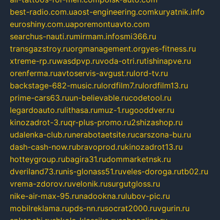
best-radio.com.ua
ost-engineering.com
kuryatnik.info
euroshiny.com.ua
poremontuavto.com
searchus-nauti.ru
mirmam.info
smi366.ru
transgazstroy.ru
orgmanagement.org
yes-fitness.ru
xtreme-rp.ru
wasdpvp.ru
voda-otri.ru
tishinapve.ru
orenferma.ru
avtoservis-avgust.ru
lord-tv.ru
backstage-682-music.ru
lordfilm7.ru
lordfilm13.ru
prime-cars63.ru
un-believable.ru
codetool.ru
legardoauto.ru
lithasa.ru
muz-1.ru
gooddver.ru
kinozadrot-3.ru
qr-plus-promo.ru
2shizashop.ru
udalenka-club.ru
nerabotaetsite.ru
carszona-bu.ru
dash-cash-now.ru
bravoprod.ru
kinozadrot13.ru
hotteygroup.ru
bagira31.ru
dommarketnsk.ru
dveriland73.ru
nis-glonass51.ru
veles-doroga.ru
tb02.ru
vrema-zdorov.ru
velonik.ru
surgutgloss.ru
nike-air-max-95.ru
nadookna.ru
lubov-pic.ru
mobilreklama.ru
pds-nn.ru
socrat2000.ru
vgurin.ru