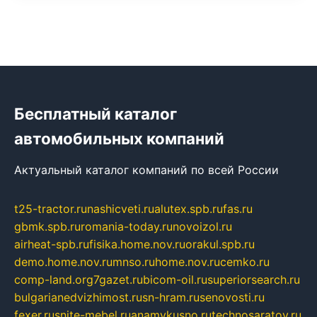
Бесплатный каталог
автомобильных компаний
Актуальный каталог компаний по всей России
t25-tractor.ru
nashicveti.ru
alutex.spb.ru
fas.ru
gbmk.spb.ru
romania-today.ru
novoizol.ru
airheat-spb.ru
fisika.home.nov.ru
orakul.spb.ru
demo.home.nov.ru
mnso.ru
home.nov.ru
cemko.ru
comp-land.org
7gazet.ru
bicom-oil.ru
superiorsearch.ru
bulgarianedvizhimost.ru
sn-hram.ru
senovosti.ru
fexer.ru
snite-mebel.ru
anamvkusno.ru
technosaratov.ru