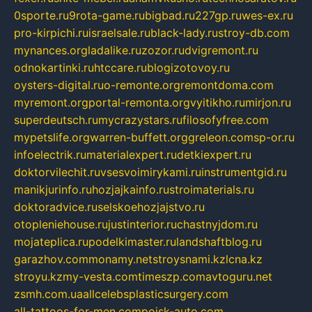
0sporte.ru
9rota-game.ru
bigbad.ru
227gp.ru
wes-ex.ru
pro-kirpichi.ru
israelsale.ru
black-lady.ru
stroy-db.com
mynances.org
ladalike.ru
zozor.ru
dvigremont.ru
odnokartinki.ru
htccare.ru
blogizotovoy.ru
oysters-digital.ru
o-remonte.org
remontdoma.com
myremont.org
portal-remonta.org
vyitikho.ru
mirjon.ru
superdeutsch.ru
mycrazystars.ru
filosofyfree.com
mypetslife.org
warren-buffett.org
greleon.com
sp-or.ru
infoelectrik.ru
materialexpert.ru
detkiexpert.ru
doktorvilechit.ru
vsesvoimirykami.ru
instrumentgid.ru
manikjurinfo.ru
hozjajkainfo.ru
stroimaterials.ru
doktoradvice.ru
selskoehozjajstvo.ru
otopleniehouse.ru
justinterior.ru
chastnyjdom.ru
mojateplica.ru
podelkimaster.ru
landshaftblog.ru
garazhov.com
monamy.net
stroysnami.kz
lcna.kz
stroyu.kz
my-vesta.com
timeszp.com
avtoguru.net
zsmh.com.ua
allcelebsplasticsurgery.com
all-tattoos-for-men.com
poisk-auto.com