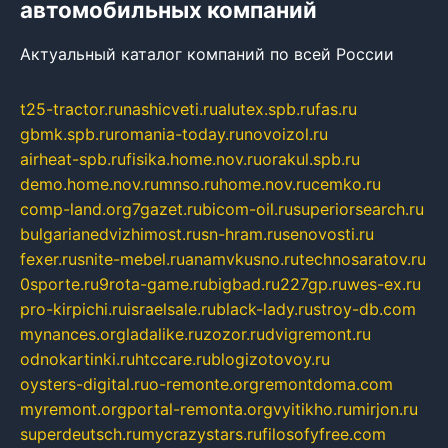
автомобильных компаний
Актуальный каталог компаний по всей России
t25-tractor.ru
nashicveti.ru
alutex.spb.ru
fas.ru
gbmk.spb.ru
romania-today.ru
novoizol.ru
airheat-spb.ru
fisika.home.nov.ru
orakul.spb.ru
demo.home.nov.ru
mnso.ru
home.nov.ru
cemko.ru
comp-land.org
7gazet.ru
bicom-oil.ru
superiorsearch.ru
bulgarianedvizhimost.ru
sn-hram.ru
senovosti.ru
fexer.ru
snite-mebel.ru
anamvkusno.ru
technosaratov.ru
0sporte.ru
9rota-game.ru
bigbad.ru
227gp.ru
wes-ex.ru
pro-kirpichi.ru
israelsale.ru
black-lady.ru
stroy-db.com
mynances.org
ladalike.ru
zozor.ru
dvigremont.ru
odnokartinki.ru
htccare.ru
blogizotovoy.ru
oysters-digital.ru
o-remonte.org
remontdoma.com
myremont.org
portal-remonta.org
vyitikho.ru
mirjon.ru
superdeutsch.ru
mycrazystars.ru
filosofyfree.com