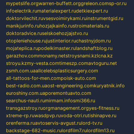
mypetslife.org
warren-buffett.org
greleon.com
sp-or.ru
infoelectrik.ru
materialexpert.ru
detkiexpert.ru
doktorvilechit.ru
vsesvoimirykami.ru
instrumentgid.ru
manikjurinfo.ru
hozjajkainfo.ru
stroimaterials.ru
doktoradvice.ru
selskoehozjajstvo.ru
otopleniehouse.ru
justinterior.ru
chastnyjdom.ru
mojateplica.ru
podelkimaster.ru
landshaftblog.ru
garazhov.com
monamy.net
stroysnami.kz
lcna.kz
stroyu.kz
my-vesta.com
timeszp.com
avtoguru.net
zsmh.com.ua
allcelebsplasticsurgery.com
all-tattoos-for-men.com
poisk-auto.com
best-radio.com.ua
ost-engineering.com
kuryatnik.info
euroshiny.com.ua
poremontuavto.com
searchus-nauti.ru
mirmam.info
smi366.ru
transgazstroy.ru
orgmanagement.org
yes-fitness.ru
xtreme-rp.ru
wasdpvp.ru
voda-otri.ru
tishinapve.ru
orenferma.ru
avtoservis-avgust.ru
lord-tv.ru
backstage-682-music.ru
lordfilm7.ru
lordfilm13.ru