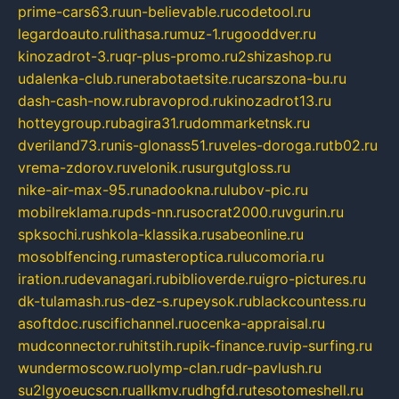
prime-cars63.ru
un-believable.ru
codetool.ru
legardoauto.ru
lithasa.ru
muz-1.ru
gooddver.ru
kinozadrot-3.ru
qr-plus-promo.ru
2shizashop.ru
udalenka-club.ru
nerabotaetsite.ru
carszona-bu.ru
dash-cash-now.ru
bravoprod.ru
kinozadrot13.ru
hotteygroup.ru
bagira31.ru
dommarketnsk.ru
dveriland73.ru
nis-glonass51.ru
veles-doroga.ru
tb02.ru
vrema-zdorov.ru
velonik.ru
surgutgloss.ru
nike-air-max-95.ru
nadookna.ru
lubov-pic.ru
mobilreklama.ru
pds-nn.ru
socrat2000.ru
vgurin.ru
spksochi.ru
shkola-klassika.ru
sabeonline.ru
mosoblfencing.ru
masteroptica.ru
lucomoria.ru
iration.ru
devanagari.ru
biblioverde.ru
igro-pictures.ru
dk-tulamash.ru
s-dez-s.ru
peysok.ru
blackcountess.ru
asoftdoc.ru
scifichannel.ru
ocenka-appraisal.ru
mudconnector.ru
hitstih.ru
pik-finance.ru
vip-surfing.ru
wundermoscow.ru
olymp-clan.ru
dr-pavlush.ru
su2lgyoeucscn.ru
allkmv.ru
dhgfd.ru
tesotomeshell.ru