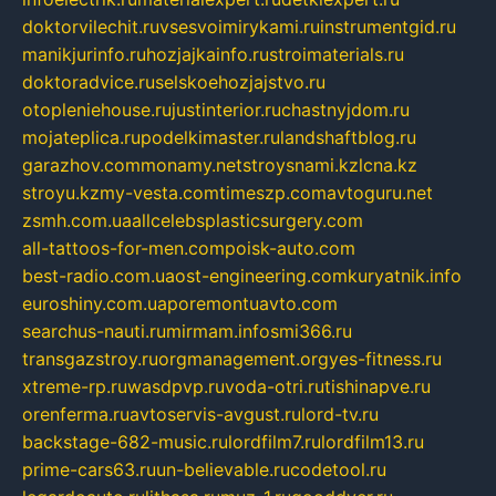
doktorvilechit.ru
vsesvoimirykami.ru
instrumentgid.ru
manikjurinfo.ru
hozjajkainfo.ru
stroimaterials.ru
doktoradvice.ru
selskoehozjajstvo.ru
otopleniehouse.ru
justinterior.ru
chastnyjdom.ru
mojateplica.ru
podelkimaster.ru
landshaftblog.ru
garazhov.com
monamy.net
stroysnami.kz
lcna.kz
stroyu.kz
my-vesta.com
timeszp.com
avtoguru.net
zsmh.com.ua
allcelebsplasticsurgery.com
all-tattoos-for-men.com
poisk-auto.com
best-radio.com.ua
ost-engineering.com
kuryatnik.info
euroshiny.com.ua
poremontuavto.com
searchus-nauti.ru
mirmam.info
smi366.ru
transgazstroy.ru
orgmanagement.org
yes-fitness.ru
xtreme-rp.ru
wasdpvp.ru
voda-otri.ru
tishinapve.ru
orenferma.ru
avtoservis-avgust.ru
lord-tv.ru
backstage-682-music.ru
lordfilm7.ru
lordfilm13.ru
prime-cars63.ru
un-believable.ru
codetool.ru