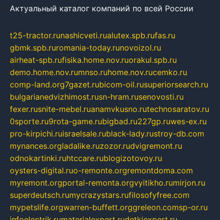
Актуальный каталог компаний по всей России
t25-tractor.ru
nashicveti.ru
alutex.spb.ru
fas.ru
gbmk.spb.ru
romania-today.ru
novoizol.ru
airheat-spb.ru
fisika.home.nov.ru
orakul.spb.ru
demo.home.nov.ru
mnso.ru
home.nov.ru
cemko.ru
comp-land.org
7gazet.ru
bicom-oil.ru
superiorsearch.ru
bulgarianedvizhimost.ru
sn-hram.ru
senovosti.ru
fexer.ru
snite-mebel.ru
anamvkusno.ru
technosaratov.ru
0sporte.ru
9rota-game.ru
bigbad.ru
227gp.ru
wes-ex.ru
pro-kirpichi.ru
israelsale.ru
black-lady.ru
stroy-db.com
mynances.org
ladalike.ru
zozor.ru
dvigremont.ru
odnokartinki.ru
htccare.ru
blogizotovoy.ru
oysters-digital.ru
o-remonte.org
remontdoma.com
myremont.org
portal-remonta.org
vyitikho.ru
mirjon.ru
superdeutsch.ru
mycrazystars.ru
filosofyfree.com
mypetslife.org
warren-buffett.org
greleon.com
sp-or.ru
infoelectrik.ru
materialexpert.ru
detkiexpert.ru