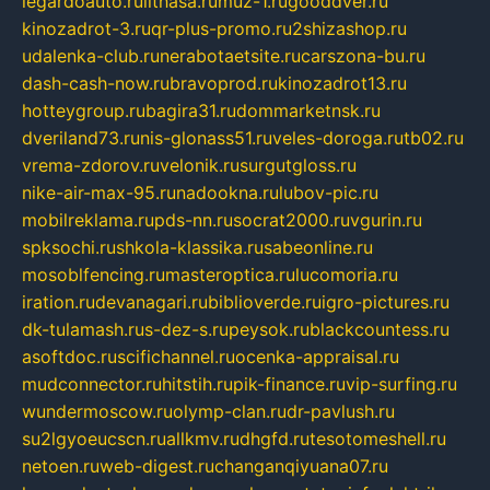
legardoauto.ru
lithasa.ru
muz-1.ru
gooddver.ru
kinozadrot-3.ru
qr-plus-promo.ru
2shizashop.ru
udalenka-club.ru
nerabotaetsite.ru
carszona-bu.ru
dash-cash-now.ru
bravoprod.ru
kinozadrot13.ru
hotteygroup.ru
bagira31.ru
dommarketnsk.ru
dveriland73.ru
nis-glonass51.ru
veles-doroga.ru
tb02.ru
vrema-zdorov.ru
velonik.ru
surgutgloss.ru
nike-air-max-95.ru
nadookna.ru
lubov-pic.ru
mobilreklama.ru
pds-nn.ru
socrat2000.ru
vgurin.ru
spksochi.ru
shkola-klassika.ru
sabeonline.ru
mosoblfencing.ru
masteroptica.ru
lucomoria.ru
iration.ru
devanagari.ru
biblioverde.ru
igro-pictures.ru
dk-tulamash.ru
s-dez-s.ru
peysok.ru
blackcountess.ru
asoftdoc.ru
scifichannel.ru
ocenka-appraisal.ru
mudconnector.ru
hitstih.ru
pik-finance.ru
vip-surfing.ru
wundermoscow.ru
olymp-clan.ru
dr-pavlush.ru
su2lgyoeucscn.ru
allkmv.ru
dhgfd.ru
tesotomeshell.ru
netoen.ru
web-digest.ru
changanqiyuana07.ru