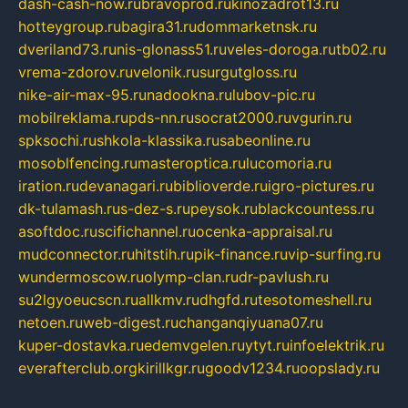
dash-cash-now.ru
bravoprod.ru
kinozadrot13.ru
hotteygroup.ru
bagira31.ru
dommarketnsk.ru
dveriland73.ru
nis-glonass51.ru
veles-doroga.ru
tb02.ru
vrema-zdorov.ru
velonik.ru
surgutgloss.ru
nike-air-max-95.ru
nadookna.ru
lubov-pic.ru
mobilreklama.ru
pds-nn.ru
socrat2000.ru
vgurin.ru
spksochi.ru
shkola-klassika.ru
sabeonline.ru
mosoblfencing.ru
masteroptica.ru
lucomoria.ru
iration.ru
devanagari.ru
biblioverde.ru
igro-pictures.ru
dk-tulamash.ru
s-dez-s.ru
peysok.ru
blackcountess.ru
asoftdoc.ru
scifichannel.ru
ocenka-appraisal.ru
mudconnector.ru
hitstih.ru
pik-finance.ru
vip-surfing.ru
wundermoscow.ru
olymp-clan.ru
dr-pavlush.ru
su2lgyoeucscn.ru
allkmv.ru
dhgfd.ru
tesotomeshell.ru
netoen.ru
web-digest.ru
changanqiyuana07.ru
kuper-dostavka.ru
edemvgelen.ru
ytyt.ru
infoelektrik.ru
everafterclub.org
kirillkgr.ru
goodv1234.ru
oopslady.ru