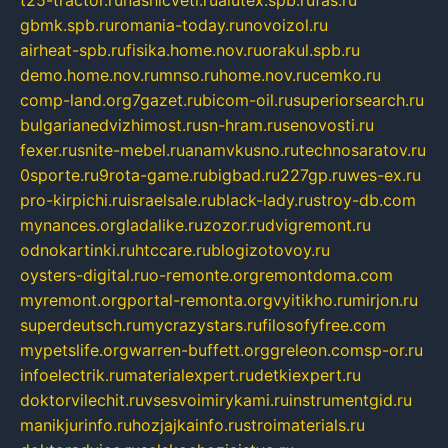
t25-tractor.ru
nashicveti.ru
alutex.spb.ru
fas.ru
gbmk.spb.ru
romania-today.ru
novoizol.ru
airheat-spb.ru
fisika.home.nov.ru
orakul.spb.ru
demo.home.nov.ru
mnso.ru
home.nov.ru
cemko.ru
comp-land.org
7gazet.ru
bicom-oil.ru
superiorsearch.ru
bulgarianedvizhimost.ru
sn-hram.ru
senovosti.ru
fexer.ru
snite-mebel.ru
anamvkusno.ru
technosaratov.ru
0sporte.ru
9rota-game.ru
bigbad.ru
227gp.ru
wes-ex.ru
pro-kirpichi.ru
israelsale.ru
black-lady.ru
stroy-db.com
mynances.org
ladalike.ru
zozor.ru
dvigremont.ru
odnokartinki.ru
htccare.ru
blogizotovoy.ru
oysters-digital.ru
o-remonte.org
remontdoma.com
myremont.org
portal-remonta.org
vyitikho.ru
mirjon.ru
superdeutsch.ru
mycrazystars.ru
filosofyfree.com
mypetslife.org
warren-buffett.org
greleon.com
sp-or.ru
infoelectrik.ru
materialexpert.ru
detkiexpert.ru
doktorvilechit.ru
vsesvoimirykami.ru
instrumentgid.ru
manikjurinfo.ru
hozjajkainfo.ru
stroimaterials.ru