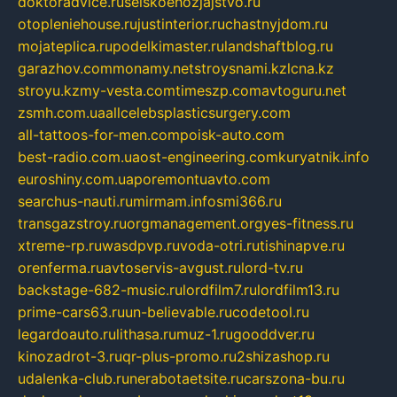
doktoradvice.ru
selskoehozjajstvo.ru
otopleniehouse.ru
justinterior.ru
chastnyjdom.ru
mojateplica.ru
podelkimaster.ru
landshaftblog.ru
garazhov.com
monamy.net
stroysnami.kz
lcna.kz
stroyu.kz
my-vesta.com
timeszp.com
avtoguru.net
zsmh.com.ua
allcelebsplasticsurgery.com
all-tattoos-for-men.com
poisk-auto.com
best-radio.com.ua
ost-engineering.com
kuryatnik.info
euroshiny.com.ua
poremontuavto.com
searchus-nauti.ru
mirmam.info
smi366.ru
transgazstroy.ru
orgmanagement.org
yes-fitness.ru
xtreme-rp.ru
wasdpvp.ru
voda-otri.ru
tishinapve.ru
orenferma.ru
avtoservis-avgust.ru
lord-tv.ru
backstage-682-music.ru
lordfilm7.ru
lordfilm13.ru
prime-cars63.ru
un-believable.ru
codetool.ru
legardoauto.ru
lithasa.ru
muz-1.ru
gooddver.ru
kinozadrot-3.ru
qr-plus-promo.ru
2shizashop.ru
udalenka-club.ru
nerabotaetsite.ru
carszona-bu.ru