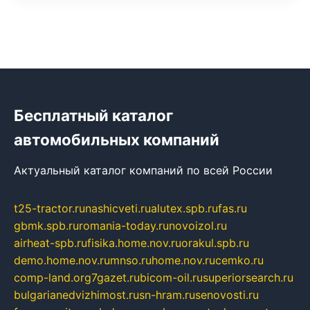
Бесплатный каталог
автомобильных компаний
Актуальный каталог компаний по всей России
t25-tractor.ru
nashicveti.ru
alutex.spb.ru
fas.ru
gbmk.spb.ru
romania-today.ru
novoizol.ru
airheat-spb.ru
fisika.home.nov.ru
orakul.spb.ru
demo.home.nov.ru
mnso.ru
home.nov.ru
cemko.ru
comp-land.org
7gazet.ru
bicom-oil.ru
superiorsearch.ru
bulgarianedvizhimost.ru
sn-hram.ru
senovosti.ru