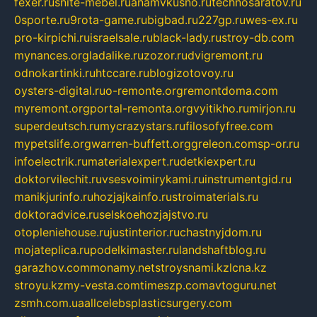
fexer.ru
snite-mebel.ru
anamvkusno.ru
technosaratov.ru
0sporte.ru
9rota-game.ru
bigbad.ru
227gp.ru
wes-ex.ru
pro-kirpichi.ru
israelsale.ru
black-lady.ru
stroy-db.com
mynances.org
ladalike.ru
zozor.ru
dvigremont.ru
odnokartinki.ru
htccare.ru
blogizotovoy.ru
oysters-digital.ru
o-remonte.org
remontdoma.com
myremont.org
portal-remonta.org
vyitikho.ru
mirjon.ru
superdeutsch.ru
mycrazystars.ru
filosofyfree.com
mypetslife.org
warren-buffett.org
greleon.com
sp-or.ru
infoelectrik.ru
materialexpert.ru
detkiexpert.ru
doktorvilechit.ru
vsesvoimirykami.ru
instrumentgid.ru
manikjurinfo.ru
hozjajkainfo.ru
stroimaterials.ru
doktoradvice.ru
selskoehozjajstvo.ru
otopleniehouse.ru
justinterior.ru
chastnyjdom.ru
mojateplica.ru
podelkimaster.ru
landshaftblog.ru
garazhov.com
monamy.net
stroysnami.kz
lcna.kz
stroyu.kz
my-vesta.com
timeszp.com
avtoguru.net
zsmh.com.ua
allcelebsplasticsurgery.com