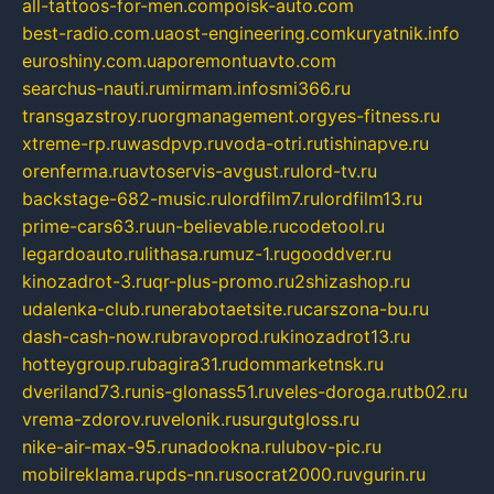
all-tattoos-for-men.com
poisk-auto.com
best-radio.com.ua
ost-engineering.com
kuryatnik.info
euroshiny.com.ua
poremontuavto.com
searchus-nauti.ru
mirmam.info
smi366.ru
transgazstroy.ru
orgmanagement.org
yes-fitness.ru
xtreme-rp.ru
wasdpvp.ru
voda-otri.ru
tishinapve.ru
orenferma.ru
avtoservis-avgust.ru
lord-tv.ru
backstage-682-music.ru
lordfilm7.ru
lordfilm13.ru
prime-cars63.ru
un-believable.ru
codetool.ru
legardoauto.ru
lithasa.ru
muz-1.ru
gooddver.ru
kinozadrot-3.ru
qr-plus-promo.ru
2shizashop.ru
udalenka-club.ru
nerabotaetsite.ru
carszona-bu.ru
dash-cash-now.ru
bravoprod.ru
kinozadrot13.ru
hotteygroup.ru
bagira31.ru
dommarketnsk.ru
dveriland73.ru
nis-glonass51.ru
veles-doroga.ru
tb02.ru
vrema-zdorov.ru
velonik.ru
surgutgloss.ru
nike-air-max-95.ru
nadookna.ru
lubov-pic.ru
mobilreklama.ru
pds-nn.ru
socrat2000.ru
vgurin.ru