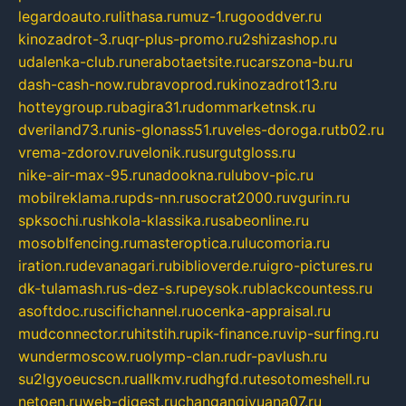
legardoauto.ru
lithasa.ru
muz-1.ru
gooddver.ru
kinozadrot-3.ru
qr-plus-promo.ru
2shizashop.ru
udalenka-club.ru
nerabotaetsite.ru
carszona-bu.ru
dash-cash-now.ru
bravoprod.ru
kinozadrot13.ru
hotteygroup.ru
bagira31.ru
dommarketnsk.ru
dveriland73.ru
nis-glonass51.ru
veles-doroga.ru
tb02.ru
vrema-zdorov.ru
velonik.ru
surgutgloss.ru
nike-air-max-95.ru
nadookna.ru
lubov-pic.ru
mobilreklama.ru
pds-nn.ru
socrat2000.ru
vgurin.ru
spksochi.ru
shkola-klassika.ru
sabeonline.ru
mosoblfencing.ru
masteroptica.ru
lucomoria.ru
iration.ru
devanagari.ru
biblioverde.ru
igro-pictures.ru
dk-tulamash.ru
s-dez-s.ru
peysok.ru
blackcountess.ru
asoftdoc.ru
scifichannel.ru
ocenka-appraisal.ru
mudconnector.ru
hitstih.ru
pik-finance.ru
vip-surfing.ru
wundermoscow.ru
olymp-clan.ru
dr-pavlush.ru
su2lgyoeucscn.ru
allkmv.ru
dhgfd.ru
tesotomeshell.ru
netoen.ru
web-digest.ru
changanqiyuana07.ru