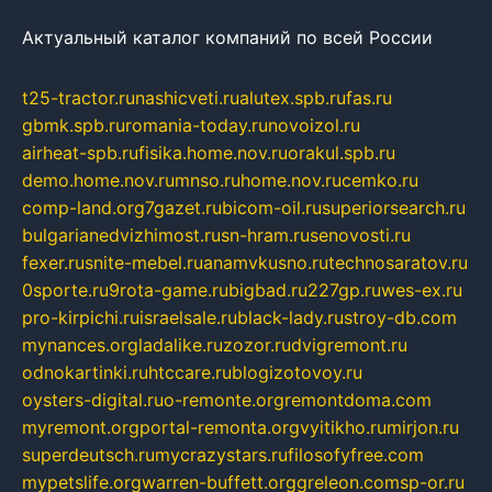
Актуальный каталог компаний по всей России
t25-tractor.ru
nashicveti.ru
alutex.spb.ru
fas.ru
gbmk.spb.ru
romania-today.ru
novoizol.ru
airheat-spb.ru
fisika.home.nov.ru
orakul.spb.ru
demo.home.nov.ru
mnso.ru
home.nov.ru
cemko.ru
comp-land.org
7gazet.ru
bicom-oil.ru
superiorsearch.ru
bulgarianedvizhimost.ru
sn-hram.ru
senovosti.ru
fexer.ru
snite-mebel.ru
anamvkusno.ru
technosaratov.ru
0sporte.ru
9rota-game.ru
bigbad.ru
227gp.ru
wes-ex.ru
pro-kirpichi.ru
israelsale.ru
black-lady.ru
stroy-db.com
mynances.org
ladalike.ru
zozor.ru
dvigremont.ru
odnokartinki.ru
htccare.ru
blogizotovoy.ru
oysters-digital.ru
o-remonte.org
remontdoma.com
myremont.org
portal-remonta.org
vyitikho.ru
mirjon.ru
superdeutsch.ru
mycrazystars.ru
filosofyfree.com
mypetslife.org
warren-buffett.org
greleon.com
sp-or.ru