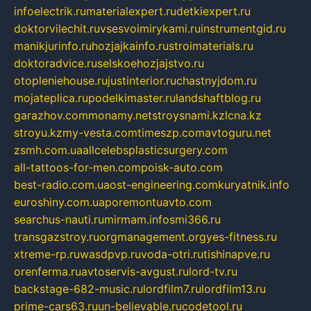
infoelectrik.ru
materialexpert.ru
detkiexpert.ru
doktorvilechit.ru
vsesvoimirykami.ru
instrumentgid.ru
manikjurinfo.ru
hozjajkainfo.ru
stroimaterials.ru
doktoradvice.ru
selskoehozjajstvo.ru
otopleniehouse.ru
justinterior.ru
chastnyjdom.ru
mojateplica.ru
podelkimaster.ru
landshaftblog.ru
garazhov.com
monamy.net
stroysnami.kz
lcna.kz
stroyu.kz
my-vesta.com
timeszp.com
avtoguru.net
zsmh.com.ua
allcelebsplasticsurgery.com
all-tattoos-for-men.com
poisk-auto.com
best-radio.com.ua
ost-engineering.com
kuryatnik.info
euroshiny.com.ua
poremontuavto.com
searchus-nauti.ru
mirmam.info
smi366.ru
transgazstroy.ru
orgmanagement.org
yes-fitness.ru
xtreme-rp.ru
wasdpvp.ru
voda-otri.ru
tishinapve.ru
orenferma.ru
avtoservis-avgust.ru
lord-tv.ru
backstage-682-music.ru
lordfilm7.ru
lordfilm13.ru
prime-cars63.ru
un-believable.ru
codetool.ru